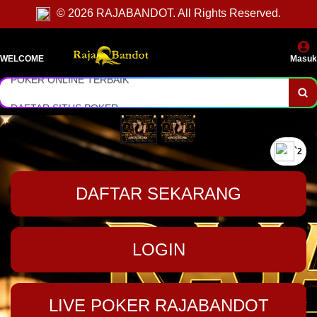
SITUS POKER TERPERCAYA
© 2026 RAJABANDOT. All Rights Reserved.
CASINO POKER
WELCOME
Masuk
POKER ONLINE TERBAIK
DAFTAR SITUS POKER
LOGIN POKER RAJABANDOT
LIVE POKER
`2
SITUS CASINO
DAFTAR SEKARANG
LOGIN
LIVE POKER RAJABANDOT