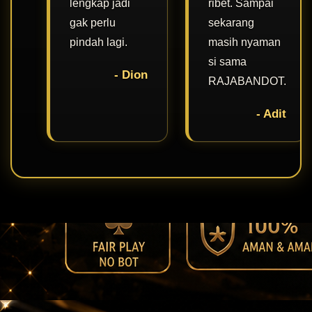
lengkap jadi
ribet. Sampai
gak perlu
sekarang
pindah lagi.
masih nyaman
si sama
- Dion
RAJABANDOT.
- Adit