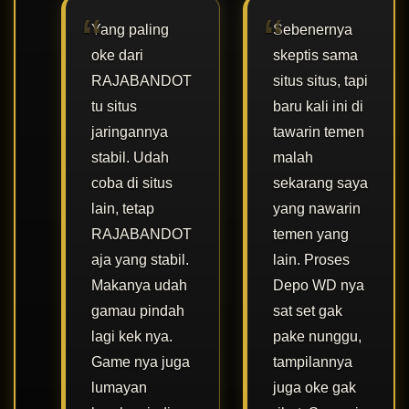
Yang paling
Sebenernya
oke dari
skeptis sama
RAJABANDOT
situs situs, tapi
tu situs
baru kali ini di
jaringannya
tawarin temen
stabil. Udah
malah
coba di situs
sekarang saya
lain, tetap
yang nawarin
RAJABANDOT
temen yang
aja yang stabil.
lain. Proses
Makanya udah
Depo WD nya
gamau pindah
sat set gak
lagi kek nya.
pake nunggu,
Game nya juga
tampilannya
lumayan
juga oke gak